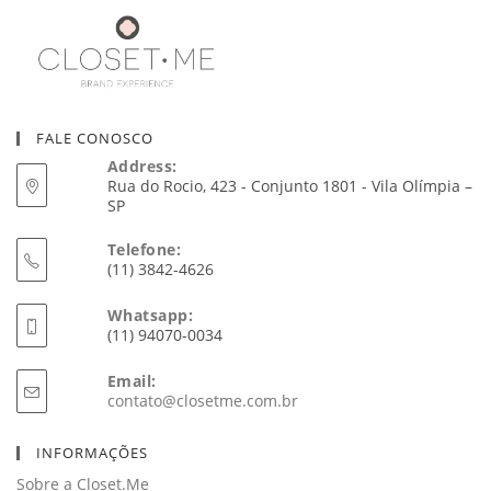
FALE CONOSCO
Address:
Rua do Rocio, 423 - Conjunto 1801 - Vila Olímpia –
SP
Telefone:
(11) 3842-4626
Whatsapp:
(11) 94070-0034
Email:
Abre
contato@closetme.com.br
em
seu
INFORMAÇÕES
aplicativo
Sobre a Closet.Me