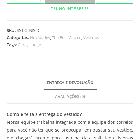
Lari
TENHO INTERESSE
quantidade
SKU:
JISJIJQIJSISJQ
Categorias:
Novidades
,
The Best Choice
,
Vestidos
Tags:
Coral
,
Longo
ENTREGA E DEVOLUÇÃO
AVALIAÇÕES (0)
Como é feita a entrega do vestido?
Nossa equipe trabalha integrada com a equipe dos correios
para você não ter que se preocupar em buscar seu vestido,
ele chegará pronto para uso na data solicitada. Nessas