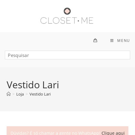
Ir
para
o
conteúdo
MENU
Vestido Lari
>
Loja
>
Vestido Lari
Dúvidas? É só chamar a gente no WhatsApp!
Clique aqui