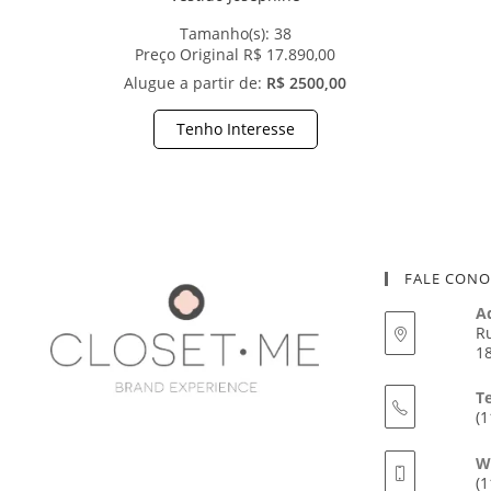
Tamanho(s):
38
Preço Original R$ 17.890,00
Alugue a partir de:
R$ 2500,00
Tenho Interesse
FALE CON
A
Ru
18
T
(1
W
(1