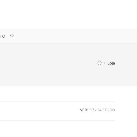
ALTERNAR
TO
PESQUISA
>
Loja
DO
SITE
VER:
12
24
TUDO