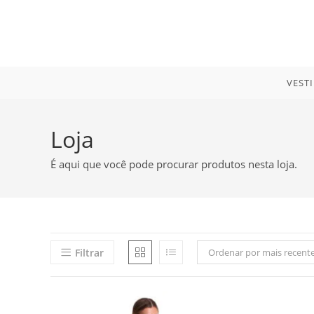
Ir
para
o
conteúdo
VEST
Loja
É aqui que você pode procurar produtos nesta loja.
Filtrar
Ordenar por mais recent