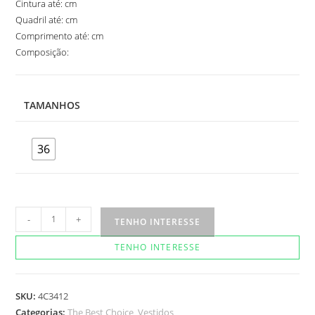
Cintura até: cm
Quadril até: cm
Comprimento até: cm
Composição:
TAMANHOS
36
Vestido
-
+
TENHO INTERESSE
Snorkel
TENHO INTERESSE
quantidade
SKU:
4C3412
Categorias:
The Best Choice
,
Vestidos