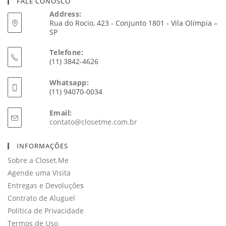
FALE CONOSCO
Address:
Rua do Rocio, 423 - Conjunto 1801 - Vila Olímpia –
SP
Telefone:
(11) 3842-4626
Whatsapp:
(11) 94070-0034
Email:
Abre
contato@closetme.com.br
em
seu
INFORMAÇÕES
aplicativo
Sobre a Closet.Me
Agende uma Visita
Entregas e Devoluçõe
s
Contrato de Aluguel
Política de Privacidade
Termos de Uso