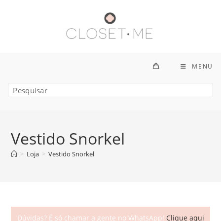
Ir
para
o
conteúdo
MENU
Vestido Snorkel
>
Loja
>
Vestido Snorkel
Dúvidas? É só chamar a gente no WhatsApp!
Clique aqui