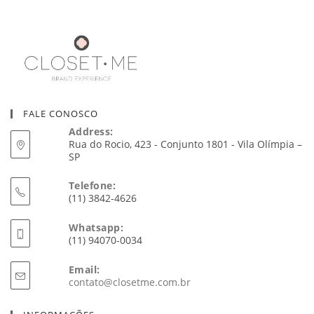
FALE CONOSCO
Address:
Rua do Rocio, 423 - Conjunto 1801 - Vila Olímpia –
SP
Telefone:
(11) 3842-4626
Whatsapp:
(11) 94070-0034
Email:
Abre
contato@closetme.com.br
em
seu