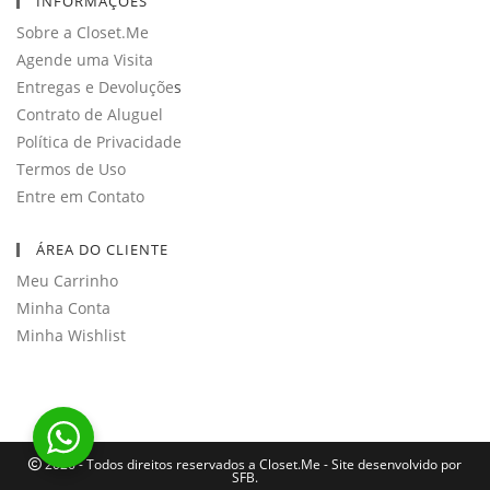
INFORMAÇÕES
aplicativo
Sobre a Closet.Me
Agende uma Visita
Entregas e Devoluçõe
s
Contrato de Aluguel
Política de Privacidade
Termos de Uso
Entre em Contato
ÁREA DO CLIENTE
Meu Carrinho
Minha Conta
Minha Wishlist
2026 - Todos direitos reservados a Closet.Me - Site desenvolvido por
SFB.