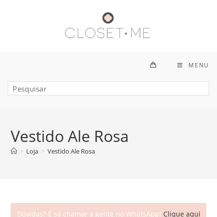
Ir
para
o
conteúdo
MENU
Vestido Ale Rosa
>
Loja
>
Vestido Ale Rosa
Dúvidas? É só chamar a gente no WhatsApp!
Clique aqui