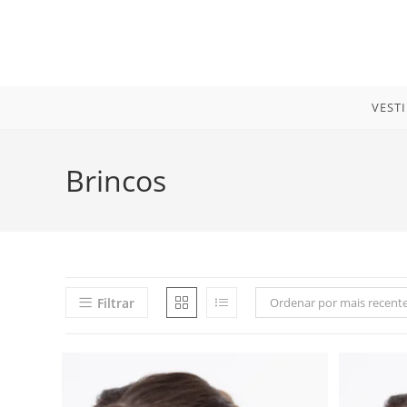
Ir
para
o
conteúdo
VEST
Brincos
Filtrar
Ordenar por mais recent