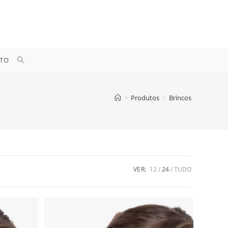
ALTERNAR
TO
PESQUISA
>
Produtos
>
Brincos
DO
SITE
VER:
12
24
TUDO