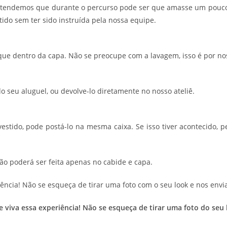
ntendemos que durante o percurso pode ser que amasse um pouco
ido sem ter sido instruída pela nossa equipe.
oque dentro da capa. Não se preocupe com a lavagem, isso é por no
do seu aluguel, ou devolve-lo diretamente no nosso ateliê.
 vestido, pode postá-lo na mesma caixa. Se isso tiver acontecid
ção poderá ser feita apenas no cabide e capa.
ência! Não se esqueça de tirar uma foto com o seu look e nos envia
 e viva essa experiência! Não se esqueça de tirar uma foto do s