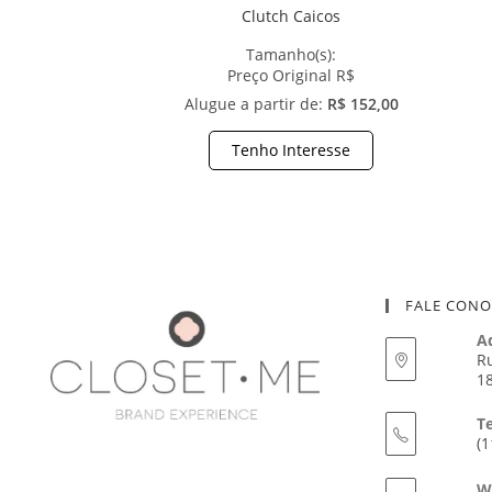
Clutch Caicos
Tamanho(s):
Preço Original R$
Alugue a partir de:
R$ 152,00
Tenho Interesse
FALE CON
A
Ru
18
T
(1
W