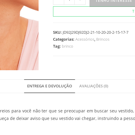
TENHO INTERESSE
Black
T
quantidade
SKU:
JD92J29DJ92DJ2-21-10-20-20-2-15-17-7
Categorias:
Acessórios
,
Brincos
Tag:
brinco
ENTREGA E DEVOLUÇÃO
AVALIAÇÕES (0)
eios para você não ter que se preocupar em buscar seu vestido, 
ueça de deixar aviso que seu vestido vai chegar, instruindo a pesso