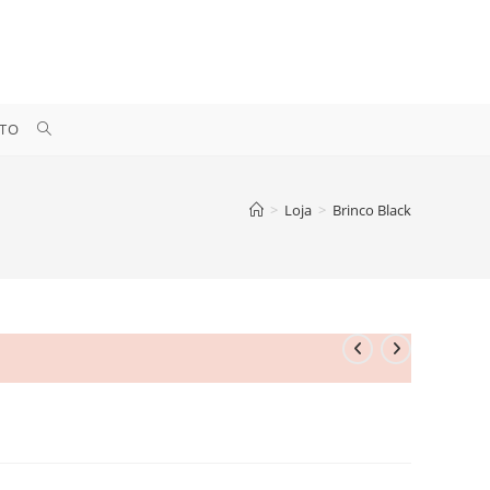
ALTERNAR
TO
PESQUISA
>
Loja
>
Brinco Black
DO
SITE