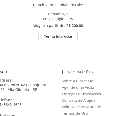
Clutch Vitoria Cabaleiro Lake
Tamanho(s):
Preço Original R$
Alugue a partir de:
R$ 200,00
Tenho Interesse
OSCO
INFORMAÇÕES
ddress:
Sobre a Closet.Me
a do Rocio, 423 - Conjunto
Agende uma Visita
01 - Vila Olímpia – SP
Entregas e Devoluçõe
s
elefone:
Contrato de Aluguel
1) 3842-4626
Política de Privacidade
Termos de Uso
hatsapp: