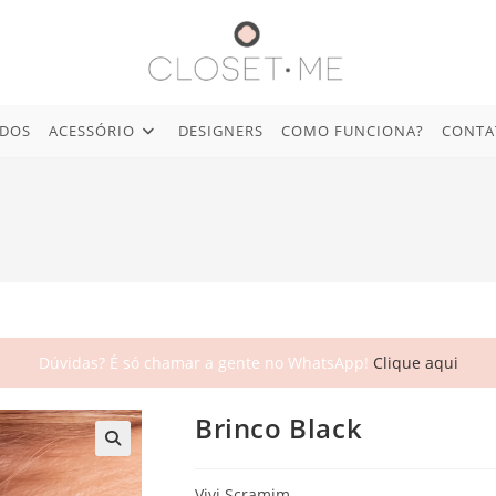
IDOS
ACESSÓRIO
DESIGNERS
COMO FUNCIONA?
CONTA
Dúvidas? É só chamar a gente no WhatsApp!
Clique aqui
Brinco Black
🔍
Vivi Scramim