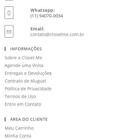
Whatsapp:
(11) 94070-0034
Email:
Abre
contato@closetme.com.br
em
seu
INFORMAÇÕES
aplicativo
Sobre a Closet.Me
Agende uma Visita
Entregas e Devoluçõe
s
Contrato de Aluguel
Política de Privacidade
Termos de Uso
Entre em Contato
ÁREA DO CLIENTE
Meu Carrinho
Minha Conta