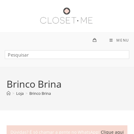
Ir
para
o
conteúdo
MENU
Brinco Brina
>
Loja
>
Brinco Brina
Dúvidas? É só chamar a gente no WhatsApp!
Clique aqui