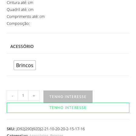
Cintura até: cm
Quadril até: cm
Comprimento até: cm
Composição:
ACESSÓRIO
Brincos
Brinco
-
+
TENHO INTERESSE
Brina
TENHO INTERESSE
quantidade
SKU:
JD92J29DJ92DJ2-21-10-20-20-2-15-17-16
Categorias:
Acessórios
,
Brincos