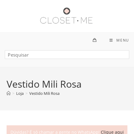
Ir
para
o
conteúdo
MENU
Vestido Mili Rosa
>
Loja
>
Vestido Mili Rosa
Dúvidas? É só chamar a gente no WhatsApp!
Clique aqui