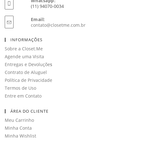
Whatsapp:
(11) 94070-0034
Email:
Abre
contato@closetme.com.br
em
seu
INFORMAÇÕES
aplicativo
Sobre a Closet.Me
Agende uma Visita
Entregas e Devoluçõe
s
Contrato de Aluguel
Política de Privacidade
Termos de Uso
Entre em Contato
ÁREA DO CLIENTE
Meu Carrinho
Minha Conta
Minha Wishlist