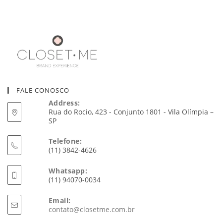
FALE CONOSCO
Address:
Rua do Rocio, 423 - Conjunto 1801 - Vila Olímpia –
SP
Telefone:
(11) 3842-4626
Whatsapp:
(11) 94070-0034
Email:
Abre
contato@closetme.com.br
em