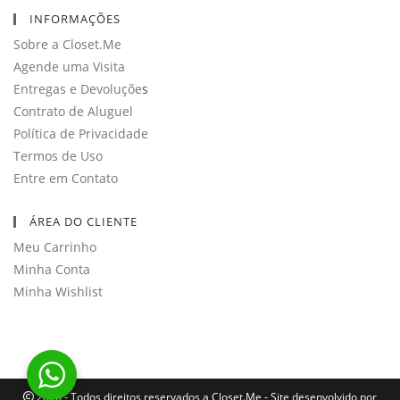
seu
INFORMAÇÕES
aplicativo
Sobre a Closet.Me
Agende uma Visita
Entregas e Devoluçõe
s
Contrato de Aluguel
Política de Privacidade
Termos de Uso
Entre em Contato
ÁREA DO CLIENTE
Meu Carrinho
Minha Conta
Minha Wishlist
2026 - Todos direitos reservados a Closet.Me - Site desenvolvido por