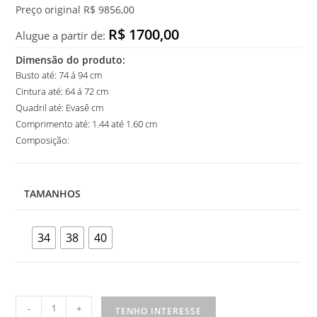
Preço original R$ 9856,00
R$ 1700,00
Alugue a partir de:
Dimensão do produto:
Busto até: 74 á 94 cm
Cintura até: 64 á 72 cm
Quadril até: Evasê cm
Comprimento até: 1.44 até 1.60 cm
Composição:
TAMANHOS
34
38
40
Vestido
-
+
TENHO INTERESSE