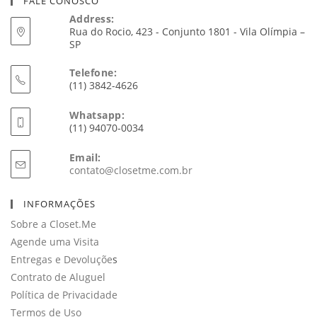
FALE CONOSCO
Address:
Rua do Rocio, 423 - Conjunto 1801 - Vila Olímpia –
SP
Telefone:
(11) 3842-4626
Whatsapp:
(11) 94070-0034
Email:
Abre
contato@closetme.com.br
em
seu
INFORMAÇÕES
aplicativo
Sobre a Closet.Me
Agende uma Visita
Entregas e Devoluçõe
s
Contrato de Aluguel
Política de Privacidade
Termos de Uso