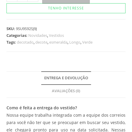
Erica
TENHO INTERESSE
quantidade
SKU:
9SU9S92SJ9J
Categorias:
Novidades
,
Vestidos
Tags:
decotado
,
decote
,
esmeralda
,
Longo
,
Verde
ENTREGA E DEVOLUÇÃO
AVALIAÇÕES (0)
Como é feita a entrega do vestido?
Nossa equipe trabalha integrada com a equipe dos correios
para você não ter que se preocupar em buscar seu vestido,
ele chegará pronto para uso na data solicitada. Nessas