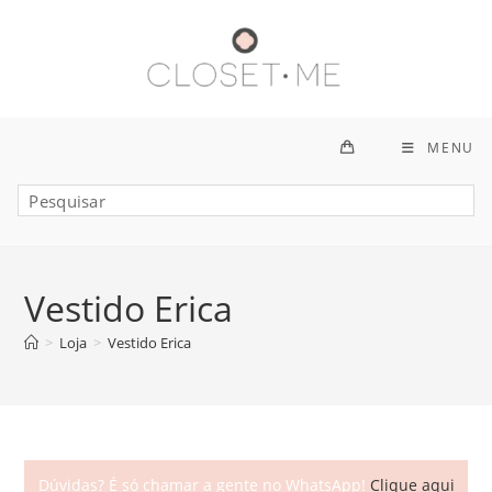
Ir
para
o
conteúdo
MENU
Vestido Erica
>
Loja
>
Vestido Erica
Dúvidas? É só chamar a gente no WhatsApp!
Clique aqui