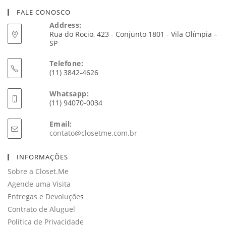
FALE CONOSCO
Address:
Rua do Rocio, 423 - Conjunto 1801 - Vila Olímpia –
SP
Telefone:
(11) 3842-4626
Whatsapp:
(11) 94070-0034
Email:
Abre
contato@closetme.com.br
em
seu
INFORMAÇÕES
aplicativo
Sobre a Closet.Me
Agende uma Visita
Entregas e Devoluçõe
s
Contrato de Aluguel
Política de Privacidade