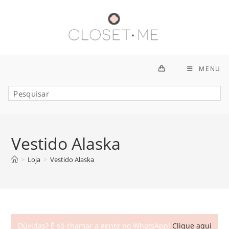
Ir
para
o
conteúdo
MENU
Vestido Alaska
>
Loja
>
Vestido Alaska
Dúvidas? É só chamar a gente no WhatsApp!
Clique aqui