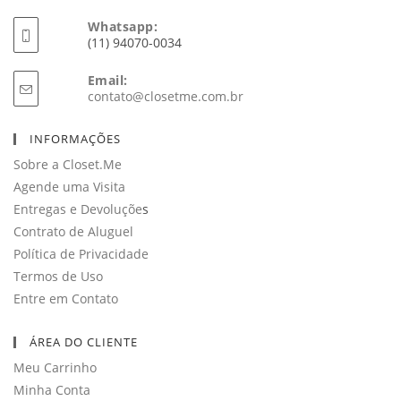
Whatsapp:
(11) 94070-0034
Email:
Abre
contato@closetme.com.br
em
seu
INFORMAÇÕES
aplicativo
Sobre a Closet.Me
Agende uma Visita
Entregas e Devoluçõe
s
Contrato de Aluguel
Política de Privacidade
Termos de Uso
Entre em Contato
ÁREA DO CLIENTE
Meu Carrinho
Minha Conta