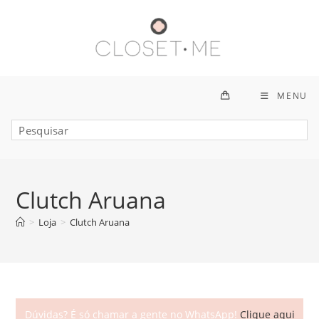
Ir
para
o
conteúdo
MENU
Clutch Aruana
>
Loja
>
Clutch Aruana
Dúvidas? É só chamar a gente no WhatsApp!
Clique aqui