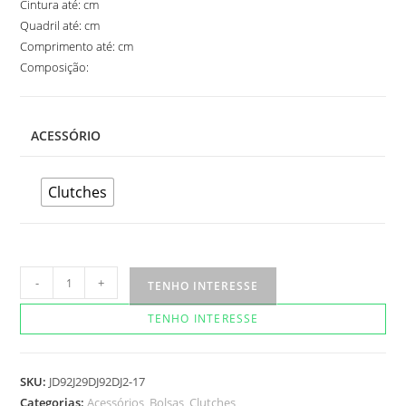
Cintura até: cm
Quadril até: cm
Comprimento até: cm
Composição:
ACESSÓRIO
Clutches
Clutch
-
+
TENHO INTERESSE
Aruana
TENHO INTERESSE
quantidade
SKU:
JD92J29DJ92DJ2-17
Categorias:
Acessórios
,
Bolsas
,
Clutches