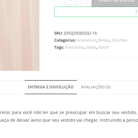
TENHO INTERESSE
Arpoador
T
quantidade
SKU:
JD92J29DJ92DJ2-18
Categorias:
Acessórios
,
Bolsas
,
Clutches
Tags:
Acessórios
,
bolsa
,
clutch
ENTREGA E DEVOLUÇÃO
AVALIAÇÕES (0)
eios para você não ter que se preocupar em buscar seu vestido, 
ueça de deixar aviso que seu vestido vai chegar, instruindo a pesso