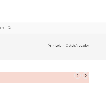
ALTERNAR
TO
PESQUISA
>
Loja
>
Clutch Arpoador
DO
SITE