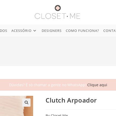
IDOS
ACESSÓRIO
DESIGNERS
COMO FUNCIONA?
CONTA
Dúvidas? É só chamar a gente no WhatsApp!
Clique aqui
Clutch Arpoador
🔍
By Closet.Me