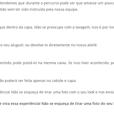
ntendemos que durante o percurso pode ser que amasse um pouco
ido sem ter sido instruída pela nossa equipe.
oque dentro da capa. Não se preocupe com a lavagem, isso é por no
do seu aluguel, ou devolve-lo diretamente no nosso ateliê.
 vestido, pode postá-lo na mesma caixa. Se isso tiver acontecid
ção poderá ser feita apenas no cabide e capa.
ência! Não se esqueça de tirar uma foto com o seu look e nos envia
 e viva essa experiência! Não se esqueça de tirar uma foto do s