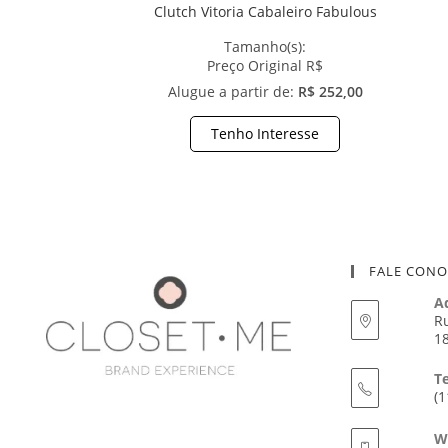
Clutch Vitoria Cabaleiro Fabulous
Tamanho(s):
Preço Original R$
Alugue a partir de:
R$ 252,00
Tenho Interesse
FALE CON
A
Ru
18
T
(1
W