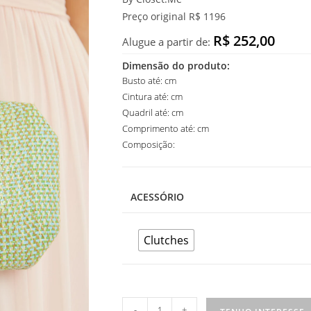
Preço original R$ 1196
R$ 252,00
Alugue a partir de:
Dimensão do produto:
Busto até: cm
Cintura até: cm
Quadril até: cm
Comprimento até: cm
Composição:
ACESSÓRIO
Clutches
Clutch
-
+