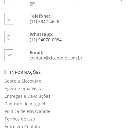
SP
Telefone:
(11) 3842-4626
Whatsapp:
(11) 94070-0034
Email:
Abre
contato@closetme.com.br
em
seu
INFORMAÇÕES
aplicativo
Sobre a Closet.Me
Agende uma Visita
Entregas e Devoluçõe
s
Contrato de Aluguel
Política de Privacidade
Termos de Uso
Entre em Contato