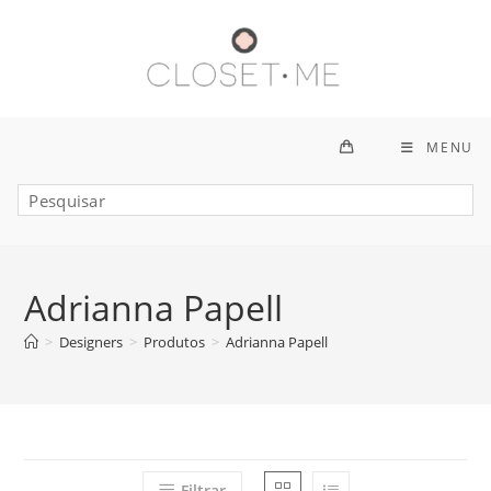
Ir
para
o
conteúdo
MENU
Adrianna Papell
>
Designers
>
Produtos
>
Adrianna Papell
Filtrar