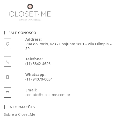
FALE CONOSCO
Address:
Rua do Rocio, 423 - Conjunto 1801 - Vila Olímpia –
SP
Telefone:
(11) 3842-4626
Whatsapp:
(11) 94070-0034
Email:
Abre
contato@closetme.com.br
em
seu
INFORMAÇÕES
aplicativo
Sobre a Closet.Me