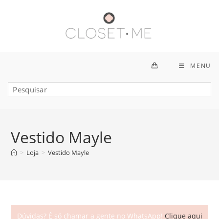
Ir
para
o
conteúdo
MENU
Vestido Mayle
>
Loja
>
Vestido Mayle
Dúvidas? É só chamar a gente no WhatsApp!
Clique aqui