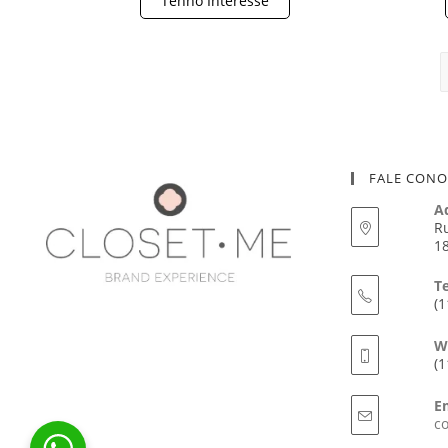
Tenho Interesse
FALE CON
A
Ru
18
T
(1
W
(1
E
c