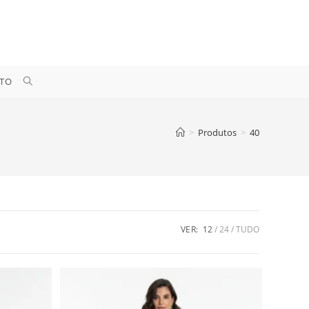
ALTERNAR
TO
PESQUISA
>
Produtos
>
40
DO
SITE
VER:
12
24
TUDO