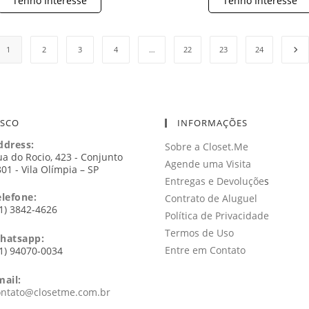
Tenho Interesse
Tenho Interesse
1
2
3
4
…
22
23
24
OSCO
INFORMAÇÕES
ddress:
Sobre a Closet.Me
a do Rocio, 423 - Conjunto
Agende uma Visita
01 - Vila Olímpia – SP
Entregas e Devoluçõe
s
elefone:
Contrato de Aluguel
1) 3842-4626
Política de Privacidade
Termos de Uso
hatsapp:
Entre em Contato
1) 94070-0034
mail:
Abre
ontato@closetme.com.br
em