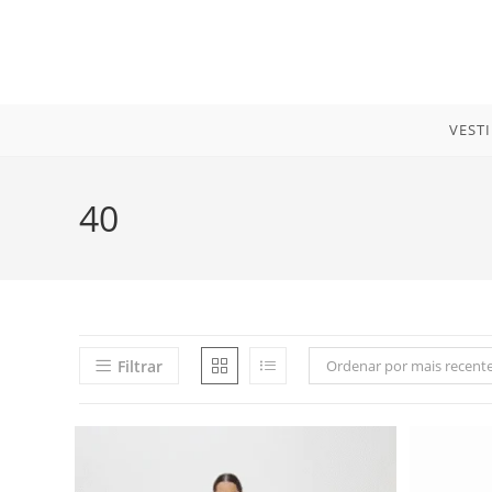
Ir
para
o
conteúdo
VEST
40
Filtrar
Ordenar por mais recent