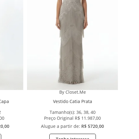
By Closet.Me
 Capa
Vestido Catia Prata
2
Tamanho(s):
36, 38, 40
,00
Preço Original R$ 11.987,00
20,00
Alugue a partir de:
R$ 5720,00