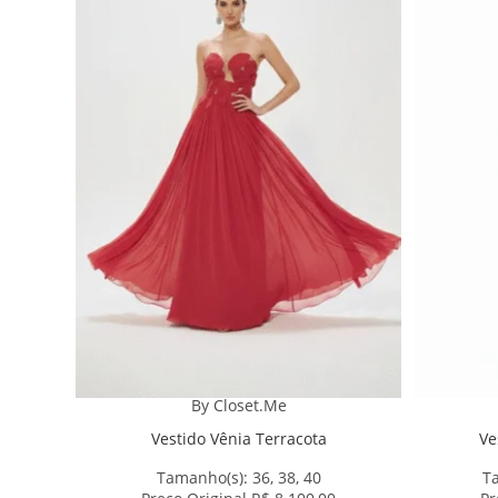
By Closet.Me
Vestido Vênia Terracota
Ve
Tamanho(s):
36, 38, 40
T