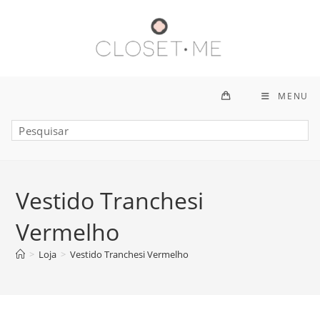
Ir
para
o
conteúdo
MENU
Vestido Tranchesi
Vermelho
>
Loja
>
Vestido Tranchesi Vermelho