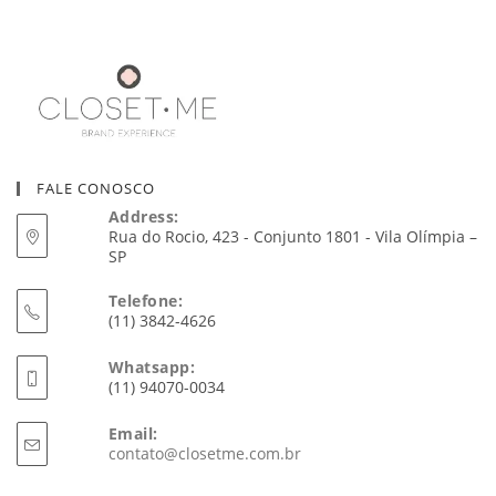
FALE CONOSCO
Address:
Rua do Rocio, 423 - Conjunto 1801 - Vila Olímpia –
SP
Telefone:
(11) 3842-4626
Whatsapp:
(11) 94070-0034
Email:
Abre
contato@closetme.com.br
em
seu