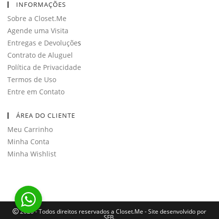
INFORMAÇÕES
aplicativo
Sobre a Closet.Me
Agende uma Visita
Entregas e Devoluçõe
s
Contrato de Aluguel
Política de Privacidade
Termos de Uso
Entre em Contato
ÁREA DO CLIENTE
Meu Carrinho
Minha Conta
Minha Wishlist
2026 - Todos direitos reservados a Closet.Me - Site desenvolvido por
SFB.