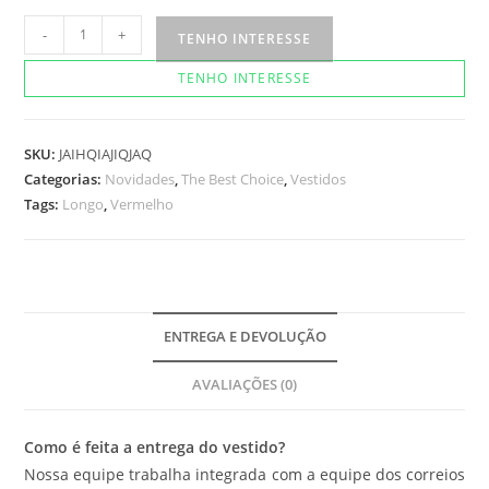
Vestido
-
+
TENHO INTERESSE
Tranchesi
TENHO INTERESSE
Vermelho
quantidade
SKU:
JAIHQIAJIQJAQ
Categorias:
Novidades
,
The Best Choice
,
Vestidos
Tags:
Longo
,
Vermelho
ENTREGA E DEVOLUÇÃO
AVALIAÇÕES (0)
Como é feita a entrega do vestido?
Nossa equipe trabalha integrada com a equipe dos correios