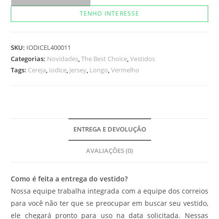
Tip
TENHO INTERESSE
Cereja
quantidade
SKU:
IODICEL400011
Categorias:
Novidades
,
The Best Choice
,
Vestidos
Tags:
Cereja
,
Iodice
,
jersey
,
Longo
,
Vermelho
ENTREGA E DEVOLUÇÃO
AVALIAÇÕES (0)
Como é feita a entrega do vestido?
Nossa equipe trabalha integrada com a equipe dos correios
para você não ter que se preocupar em buscar seu vestido,
ele chegará pronto para uso na data solicitada. Nessas