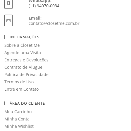
Whatsapp:
(11) 94070-0034
Email:
Abre
contato@closetme.com.br
em
seu
INFORMAÇÕES
aplicativo
Sobre a Closet.Me
Agende uma Visita
Entregas e Devoluçõe
s
Contrato de Aluguel
Política de Privacidade
Termos de Uso
Entre em Contato
ÁREA DO CLIENTE
Meu Carrinho
Minha Conta
Minha Wishlist