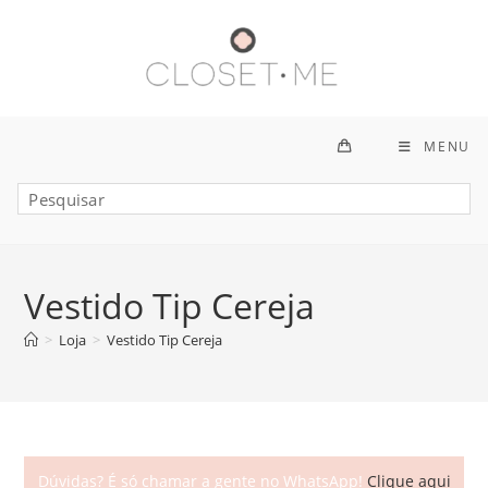
Ir
para
o
conteúdo
MENU
Vestido Tip Cereja
>
Loja
>
Vestido Tip Cereja
Dúvidas? É só chamar a gente no WhatsApp!
Clique aqui