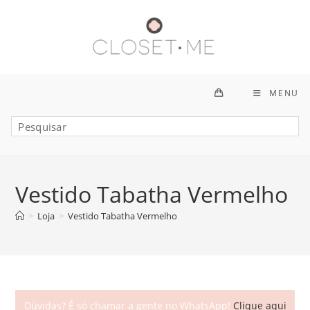
Ir
para
o
conteúdo
MENU
Vestido Tabatha Vermelho
>
Loja
>
Vestido Tabatha Vermelho
Dúvidas? É só chamar a gente no WhatsApp!
Clique aqui