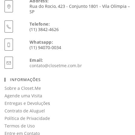
Address:
Rua do Rocio, 423 - Conjunto 1801 - Vila Olímpia –
SP
Telefone:
(11) 3842-4626
Whatsapp:
(11) 94070-0034
Email:
Abre
contato@closetme.com.br
em
seu
INFORMAÇÕES
aplicativo
Sobre a Closet.Me
Agende uma Visita
Entregas e Devoluçõe
s
Contrato de Aluguel
Política de Privacidade
Termos de Uso
Entre em Contato