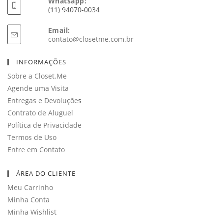
Whatsapp:
(11) 94070-0034
Email:
Abre
contato@closetme.com.br
em
seu
INFORMAÇÕES
aplicativo
Sobre a Closet.Me
Agende uma Visita
Entregas e Devoluçõe
s
Contrato de Aluguel
Política de Privacidade
Termos de Uso
Entre em Contato
ÁREA DO CLIENTE
Meu Carrinho
Minha Conta
Minha Wishlist