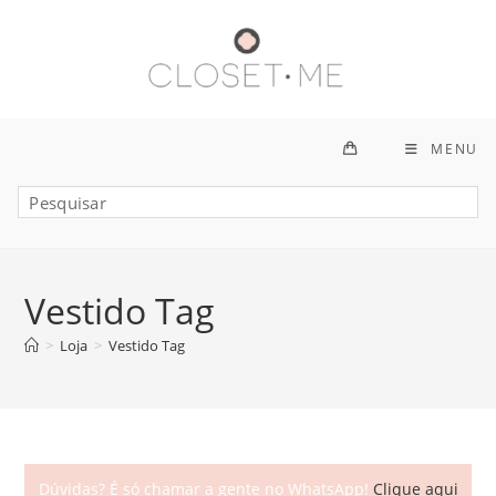
Ir
para
o
conteúdo
MENU
Vestido Tag
>
Loja
>
Vestido Tag
Dúvidas? É só chamar a gente no WhatsApp!
Clique aqui