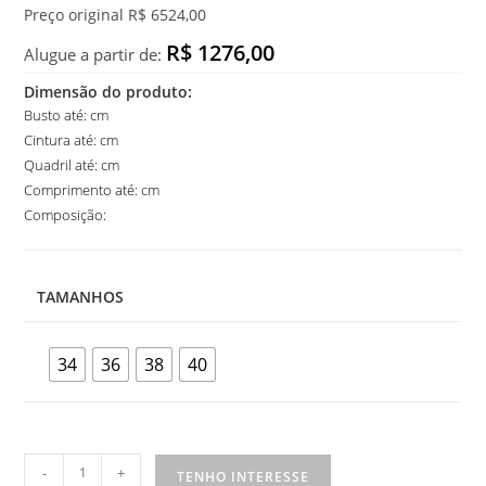
Preço original R$ 6524,00
R$ 1276,00
Alugue a partir de:
Dimensão do produto:
Busto até: cm
Cintura até: cm
Quadril até: cm
Comprimento até: cm
Composição:
TAMANHOS
34
36
38
40
Vestido
-
+
TENHO INTERESSE