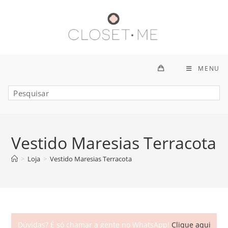
Ir
para
o
conteúdo
MENU
Vestido Maresias Terracota
>
Loja
>
Vestido Maresias Terracota
Dúvidas? É só chamar a gente no WhatsApp!
Clique aqui