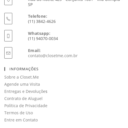
SP
Telefone:
(11) 3842-4626
Whatsapp:
(11) 94070-0034
Email:
Abre
contato@closetme.com.br
em
seu
INFORMAÇÕES
aplicativo
Sobre a Closet.Me
Agende uma Visita
Entregas e Devoluçõe
s
Contrato de Aluguel
Política de Privacidade
Termos de Uso
Entre em Contato