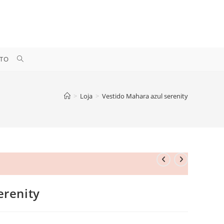
ALTERNAR
TO
PESQUISA
>
Loja
>
Vestido Mahara azul serenity
DO
SITE
erenity