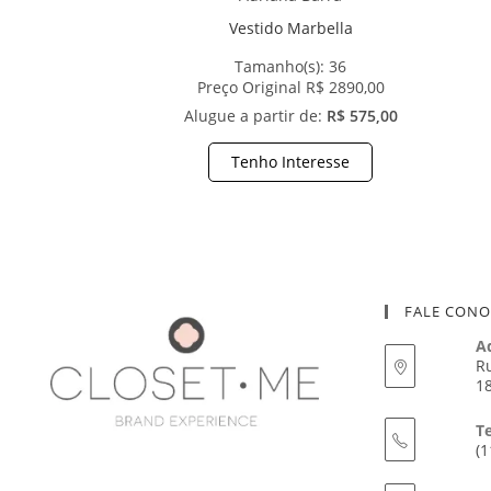
Vestido Marbella
Tamanho(s):
36
Preço Original R$ 2890,00
Alugue a partir de:
R$ 575,00
Tenho Interesse
FALE CON
A
Ru
18
T
(1