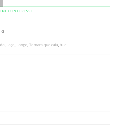
ENHO INTERESSE
1-3
ido
,
Laço
,
Longo
,
Tomara que caia
,
tule