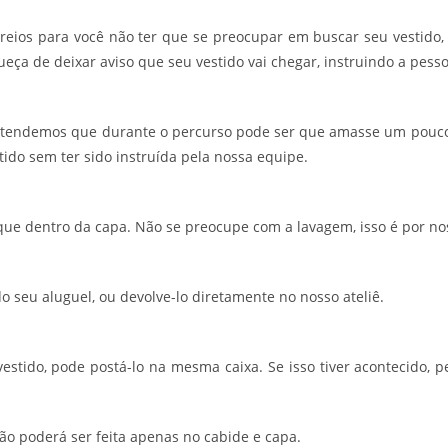
eios para você não ter que se preocupar em buscar seu vestido, 
ueça de deixar aviso que seu vestido vai chegar, instruindo a pesso
ntendemos que durante o percurso pode ser que amasse um pouco
ido sem ter sido instruída pela nossa equipe.
oque dentro da capa. Não se preocupe com a lavagem, isso é por no
do seu aluguel, ou devolve-lo diretamente no nosso ateliê.
 vestido, pode postá-lo na mesma caixa. Se isso tiver acontecid
ção poderá ser feita apenas no cabide e capa.