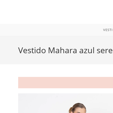
Ir
para
o
conteúdo
VEST
Vestido Mahara azul sere