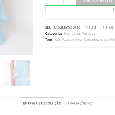
TENHO INTERESSE
Mahara
T
azul
serenity
quantidade
SKU:
BADGLEYDOU3801-1-1-1-2-5-1-1-1-1-1-9-
Categorias:
Novidades
,
Vestidos
Tags:
Azul
,
AzuL serenity
,
Camadas
,
evase
,
flu
ENTREGA E DEVOLUÇÃO
AVALIAÇÕES (0)