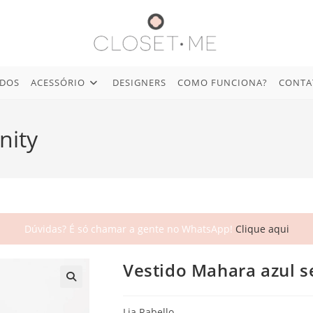
IDOS
ACESSÓRIO
DESIGNERS
COMO FUNCIONA?
CONTA
nity
Dúvidas? É só chamar a gente no WhatsApp!
Clique aqui
Vestido Mahara azul s
🔍
Lia Rabello