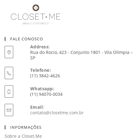
FALE CONOSCO
Address:
Rua do Rocio, 423 - Conjunto 1801 - Vila Olímpia –
SP
Telefone:
(11) 3842-4626
Whatsapp:
(11) 94070-0034
Email:
Abre
contato@closetme.com.br
em
seu
INFORMAÇÕES
aplicativo
Sobre a Closet.Me