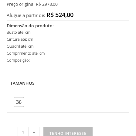
Preço original R$ 2978,00
R$ 524,00
Alugue a partir de:
Dimensão do produto:
Busto até: cm
Cintura até: cm
Quadril até: cm
Comprimento até: cm
Composição:
TAMANHOS
36
Vestido
-
+
TENHO INTERESSE