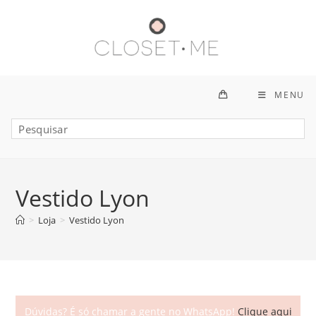
Ir
para
o
conteúdo
MENU
Vestido Lyon
>
Loja
>
Vestido Lyon
Dúvidas? É só chamar a gente no WhatsApp!
Clique aqui