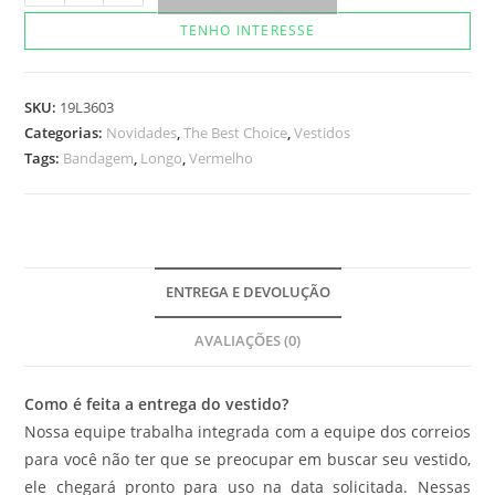
Lyon
TENHO INTERESSE
quantidade
SKU:
19L3603
Categorias:
Novidades
,
The Best Choice
,
Vestidos
Tags:
Bandagem
,
Longo
,
Vermelho
ENTREGA E DEVOLUÇÃO
AVALIAÇÕES (0)
Como é feita a entrega do vestido?
Nossa equipe trabalha integrada com a equipe dos correios
para você não ter que se preocupar em buscar seu vestido,
ele chegará pronto para uso na data solicitada. Nessas