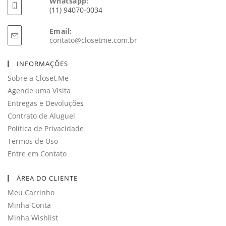
Whatsapp:
(11) 94070-0034
Email:
Abre
contato@closetme.com.br
em
seu
INFORMAÇÕES
aplicativo
Sobre a Closet.Me
Agende uma Visita
Entregas e Devoluçõe
s
Contrato de Aluguel
Política de Privacidade
Termos de Uso
Entre em Contato
ÁREA DO CLIENTE
Meu Carrinho
Minha Conta
Minha Wishlist