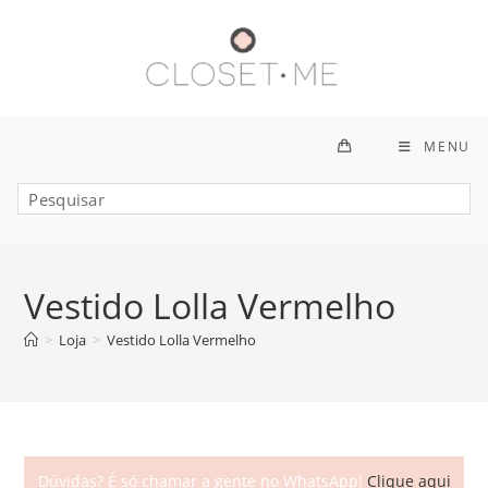
Ir
para
o
conteúdo
MENU
Vestido Lolla Vermelho
>
Loja
>
Vestido Lolla Vermelho
Dúvidas? É só chamar a gente no WhatsApp!
Clique aqui