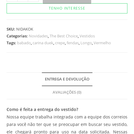
Lolla
TENHO INTERESSE
Vermelho
quantidade
SKU:
NIDAKOK
Categorias:
Novidades
,
The Best Choice
,
Vestidos
Tags:
babado
,
carina duek
,
crepe
,
fendas
,
Longo
,
Vermelho
ENTREGA E DEVOLUÇÃO
AVALIAÇÕES (0)
Como é feita a entrega do vestido?
Nossa equipe trabalha integrada com a equipe dos correios
para você não ter que se preocupar em buscar seu vestido,
ele chegará pronto para uso na data solicitada. Nessas