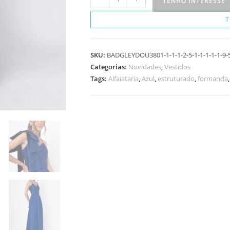
TENHO INTERESSE
Kairi
T
quantidade
SKU:
BADGLEYDOU3801-1-1-1-2-5-1-1-1-1-1-9-5-1
Categorias:
Novidades
,
Vestidos
Tags:
Alfaiataria
,
Azul
,
estruturado
,
formanda