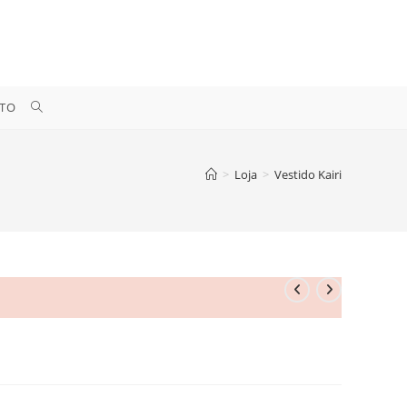
ALTERNAR
TO
PESQUISA
>
Loja
>
Vestido Kairi
DO
SITE