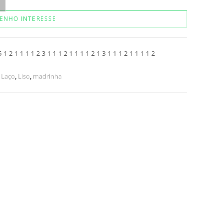
ENHO INTERESSE
-2-1-1-1-1-2-3-1-1-1-2-1-1-1-1-2-1-3-1-1-1-2-1-1-1-1-2
,
Laço
,
Liso
,
madrinha