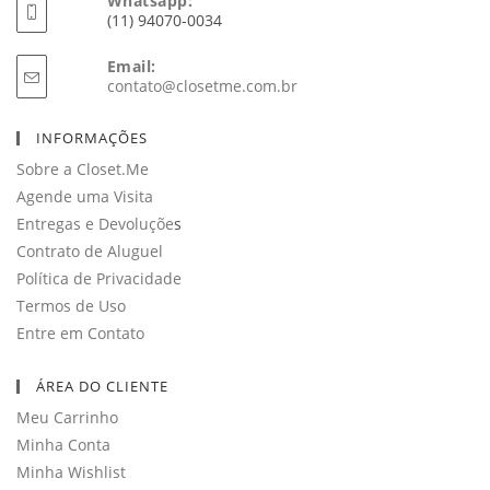
Whatsapp:
(11) 94070-0034
Email:
Abre
contato@closetme.com.br
em
seu
INFORMAÇÕES
aplicativo
Sobre a Closet.Me
Agende uma Visita
Entregas e Devoluçõe
s
Contrato de Aluguel
Política de Privacidade
Termos de Uso
Entre em Contato
ÁREA DO CLIENTE
Meu Carrinho
Minha Conta
Minha Wishlist