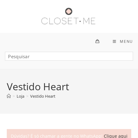
Ir
para
o
conteúdo
MENU
Vestido Heart
>
Loja
>
Vestido Heart
Dúvidas? É só chamar a gente no WhatsApp!
Clique aqui