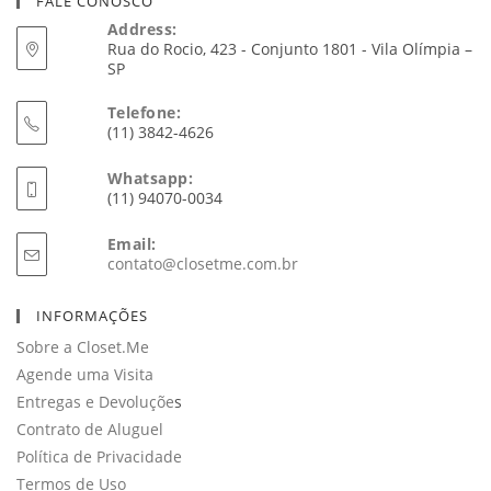
FALE CONOSCO
Address:
Rua do Rocio, 423 - Conjunto 1801 - Vila Olímpia –
SP
Telefone:
(11) 3842-4626
Whatsapp:
(11) 94070-0034
Email:
Abre
contato@closetme.com.br
em
seu
INFORMAÇÕES
aplicativo
Sobre a Closet.Me
Agende uma Visita
Entregas e Devoluçõe
s
Contrato de Aluguel
Política de Privacidade
Termos de Uso