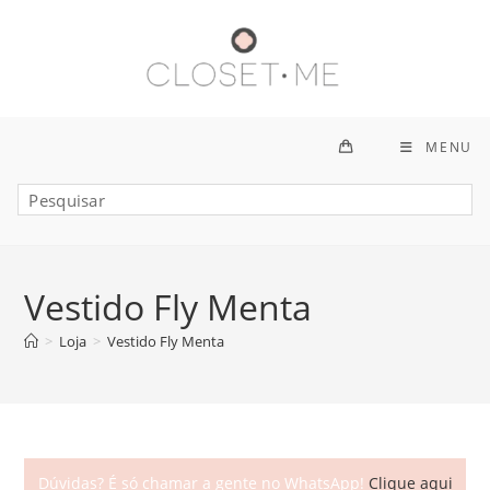
Ir
para
o
conteúdo
MENU
Vestido Fly Menta
>
Loja
>
Vestido Fly Menta
Dúvidas? É só chamar a gente no WhatsApp!
Clique aqui