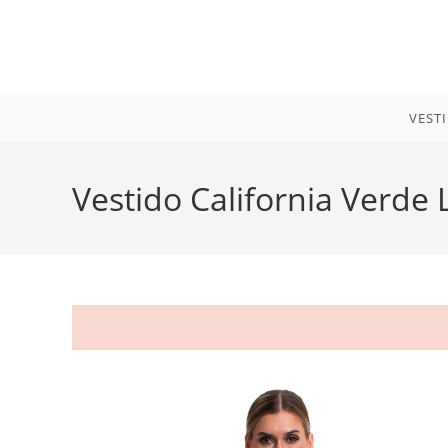
Ir
para
o
conteúdo
VEST
Vestido California Verde