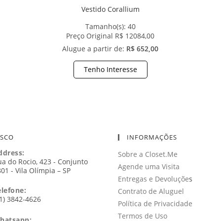
Vestido Corallium
Tamanho(s):
40
Preço Original R$ 12084,00
Alugue a partir de:
R$ 652,00
Tenho Interesse
OSCO
INFORMAÇÕES
ddress:
Sobre a Closet.Me
a do Rocio, 423 - Conjunto
Agende uma Visita
01 - Vila Olímpia – SP
Entregas e Devoluçõe
s
elefone:
Contrato de Aluguel
1) 3842-4626
Política de Privacidade
Termos de Uso
hatsapp: