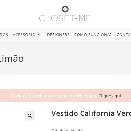
IDOS
ACESSÓRIO
DESIGNERS
COMO FUNCIONA?
CONTA
 Limão
Dúvidas? É só chamar a gente no WhatsApp!
Clique aqui
Vestido California Ve
🔍
Fabulous Agilitá