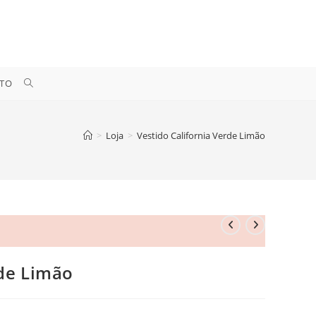
ALTERNAR
TO
PESQUISA
>
Loja
>
Vestido California Verde Limão
DO
SITE
rde Limão