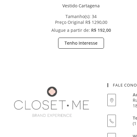
Vestido Cartagena
Tamanho(s):
34
Preço Original R$ 1290,00
Alugue a partir de:
R$ 192,00
Tenho Interesse
FALE CON
A
Ru
18
T
(1
W