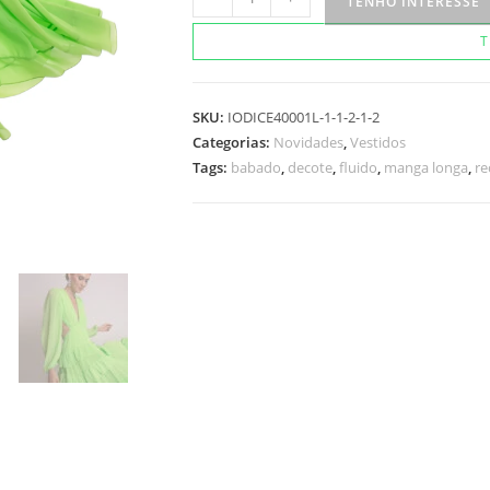
TENHO INTERESSE
California
T
Verde
Limão
quantidade
SKU:
IODICE40001L-1-1-2-1-2
Categorias:
Novidades
,
Vestidos
Tags:
babado
,
decote
,
fluido
,
manga longa
,
re