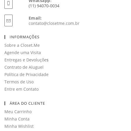
Whatsapp:
(11) 94070-0034
Email:
Abre
contato@closetme.com.br
em
seu
INFORMAÇÕES
aplicativo
Sobre a Closet.Me
Agende uma Visita
Entregas e Devoluçõe
s
Contrato de Aluguel
Política de Privacidade
Termos de Uso
Entre em Contato
ÁREA DO CLIENTE
Meu Carrinho
Minha Conta
Minha Wishlist