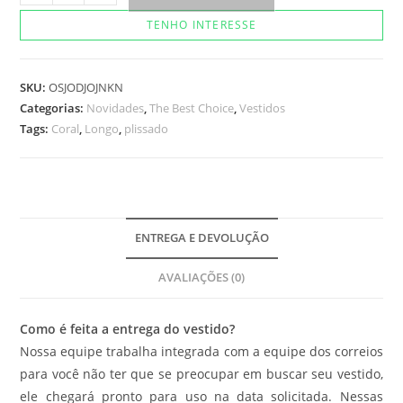
Berta
TENHO INTERESSE
quantidade
SKU:
OSJODJOJNKN
Categorias:
Novidades
,
The Best Choice
,
Vestidos
Tags:
Coral
,
Longo
,
plissado
ENTREGA E DEVOLUÇÃO
AVALIAÇÕES (0)
Como é feita a entrega do vestido?
Nossa equipe trabalha integrada com a equipe dos correios
para você não ter que se preocupar em buscar seu vestido,
ele chegará pronto para uso na data solicitada. Nessas