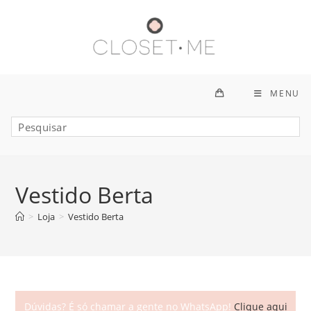
Ir
para
o
conteúdo
MENU
Vestido Berta
>
Loja
>
Vestido Berta
Dúvidas? É só chamar a gente no WhatsApp!
Clique aqui