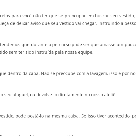
eios para você não ter que se preocupar em buscar seu vestido, 
ueça de deixar aviso que seu vestido vai chegar, instruindo a pesso
ntendemos que durante o percurso pode ser que amasse um pouco
ido sem ter sido instruída pela nossa equipe.
oque dentro da capa. Não se preocupe com a lavagem, isso é por no
do seu aluguel, ou devolve-lo diretamente no nosso ateliê.
 vestido, pode postá-lo na mesma caixa. Se isso tiver acontecid