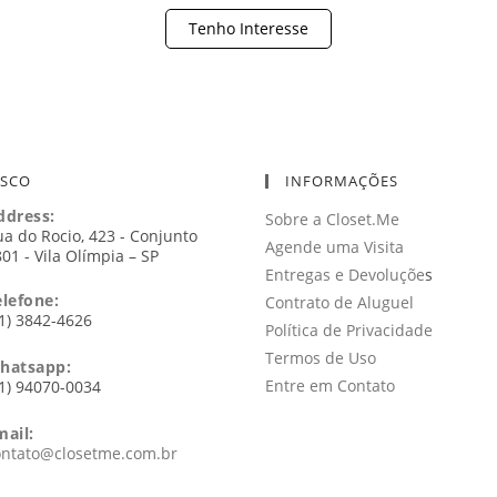
Tenho Interesse
OSCO
INFORMAÇÕES
ddress:
Sobre a Closet.Me
a do Rocio, 423 - Conjunto
Agende uma Visita
01 - Vila Olímpia – SP
Entregas e Devoluçõe
s
elefone:
Contrato de Aluguel
1) 3842-4626
Política de Privacidade
Termos de Uso
hatsapp:
Entre em Contato
1) 94070-0034
mail:
Abre
ontato@closetme.com.br
em
seu