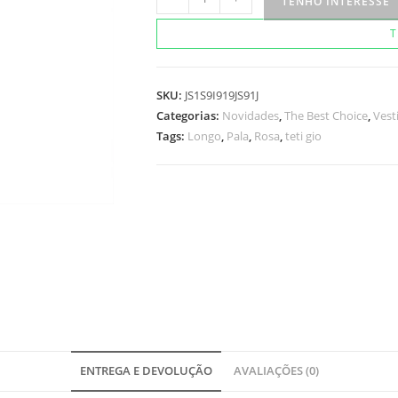
TENHO INTERESSE
Beniti
T
Rosa
quantidade
SKU:
JS1S9I919JS91J
Categorias:
Novidades
,
The Best Choice
,
Vest
Tags:
Longo
,
Pala
,
Rosa
,
teti gio
ENTREGA E DEVOLUÇÃO
AVALIAÇÕES (0)