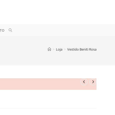
ALTERNAR
TO
PESQUISA
>
Loja
>
Vestido Beniti Rosa
DO
SITE