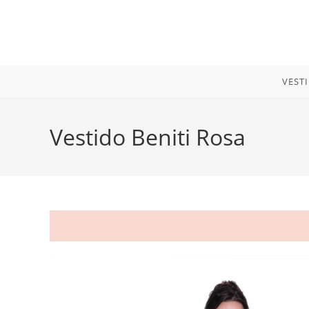
Ir
para
o
conteúdo
VEST
Vestido Beniti Rosa