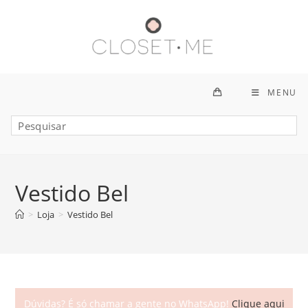
Ir
para
o
conteúdo
MENU
Vestido Bel
>
Loja
>
Vestido Bel
Dúvidas? É só chamar a gente no WhatsApp!
Clique aqui