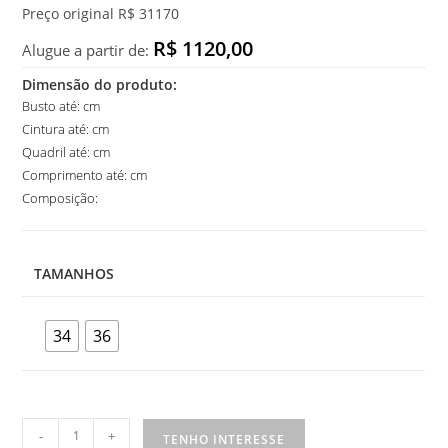
Preço original R$ 31170
R$ 1120,00
Alugue a partir de:
Dimensão do produto:
Busto até: cm
Cintura até: cm
Quadril até: cm
Comprimento até: cm
Composição:
TAMANHOS
34
36
Vestido
-
+
TENHO INTERESSE