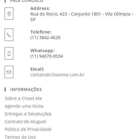
FALE CONOSCO
Address:
Rua do Rocio, 423 - Conjunto 1801 - Vila Olímpia –
SP
Telefone:
(11) 3842-4626
Whatsapp:
(11) 94070-0034
Email:
Abre
contato@closetme.com.br
em
seu
INFORMAÇÕES
aplicativo
Sobre a Closet.Me
Agende uma Visita
Entregas e Devoluçõe
s
Contrato de Aluguel
Política de Privacidade
Termos de Uso