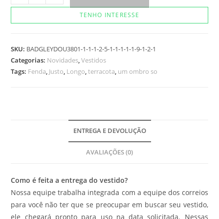
Austin
TENHO INTERESSE
quantidade
SKU:
BADGLEYDOU3801-1-1-1-2-5-1-1-1-1-1-9-1-2-1
Categorias:
Novidades
,
Vestidos
Tags:
Fenda
,
Justo
,
Longo
,
terracota
,
um ombro so
ENTREGA E DEVOLUÇÃO
AVALIAÇÕES (0)
Como é feita a entrega do vestido?
Nossa equipe trabalha integrada com a equipe dos correios
para você não ter que se preocupar em buscar seu vestido,
ele chegará pronto para uso na data solicitada. Nessas