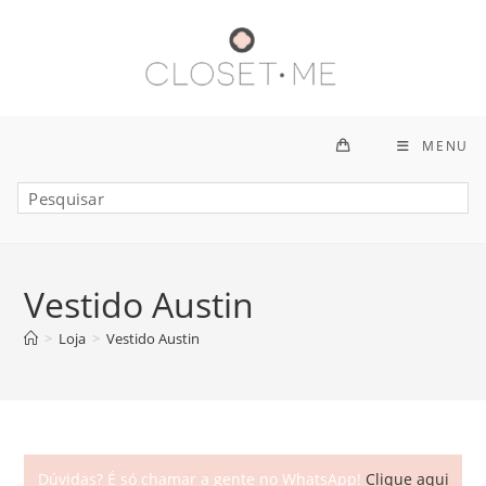
Ir
para
o
conteúdo
MENU
Vestido Austin
>
Loja
>
Vestido Austin
Dúvidas? É só chamar a gente no WhatsApp!
Clique aqui