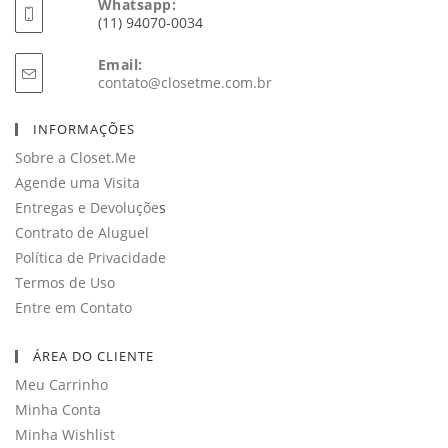
Whatsapp:
(11) 94070-0034
Email:
Abre
contato@closetme.com.br
em
seu
INFORMAÇÕES
aplicativo
Sobre a Closet.Me
Agende uma Visita
Entregas e Devoluçõe
s
Contrato de Aluguel
Política de Privacidade
Termos de Uso
Entre em Contato
ÁREA DO CLIENTE
Meu Carrinho
Minha Conta
Minha Wishlist