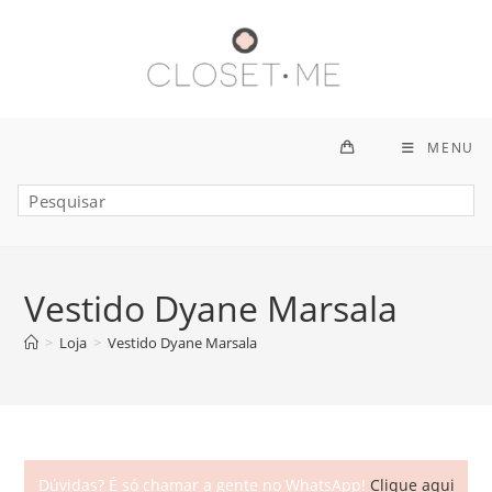
Ir
para
o
conteúdo
MENU
Vestido Dyane Marsala
>
Loja
>
Vestido Dyane Marsala
Dúvidas? É só chamar a gente no WhatsApp!
Clique aqui