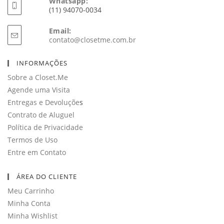
Whatsapp:
(11) 94070-0034
Email:
Abre
contato@closetme.com.br
em
seu
INFORMAÇÕES
aplicativo
Sobre a Closet.Me
Agende uma Visita
Entregas e Devoluçõe
s
Contrato de Aluguel
Política de Privacidade
Termos de Uso
Entre em Contato
ÁREA DO CLIENTE
Meu Carrinho
Minha Conta
Minha Wishlist