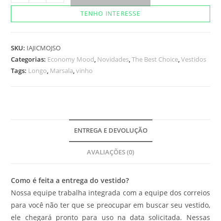
Dyane
TENHO INTERESSE
Marsala
quantidade
SKU:
IAJICMOJSO
Categorias:
Economy Mood
,
Novidades
,
The Best Choice
,
Vestidos
Tags:
Longo
,
Marsala
,
vinho
ENTREGA E DEVOLUÇÃO
AVALIAÇÕES (0)
Como é feita a entrega do vestido?
Nossa equipe trabalha integrada com a equipe dos correios
para você não ter que se preocupar em buscar seu vestido,
ele chegará pronto para uso na data solicitada. Nessas