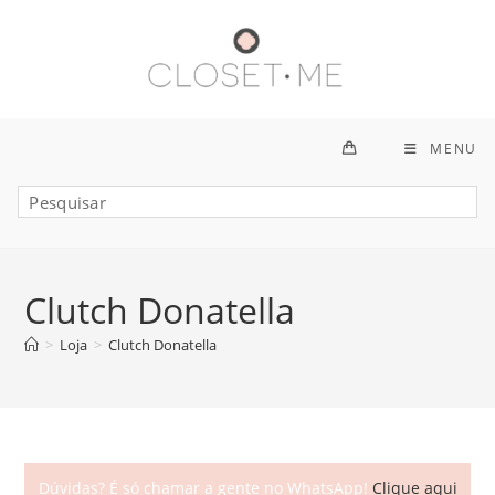
Ir
para
o
conteúdo
MENU
Clutch Donatella
>
Loja
>
Clutch Donatella
Dúvidas? É só chamar a gente no WhatsApp!
Clique aqui