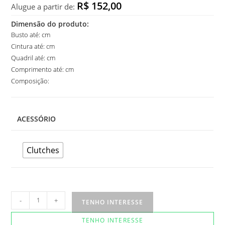
R$ 152,00
Alugue a partir de:
Dimensão do produto:
Busto até: cm
Cintura até: cm
Quadril até: cm
Comprimento até: cm
Composição:
ACESSÓRIO
Clutches
Clutch
-
+
TENHO INTERESSE
Donatella
TENHO INTERESSE
quantidade