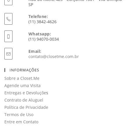
SP
Telefone:
(11) 3842-4626
Whatsapp:
(11) 94070-0034
Email:
Abre
contato@closetme.com.br
em
seu
INFORMAÇÕES
aplicativo
Sobre a Closet.Me
Agende uma Visita
Entregas e Devoluçõe
s
Contrato de Aluguel
Política de Privacidade
Termos de Uso
Entre em Contato