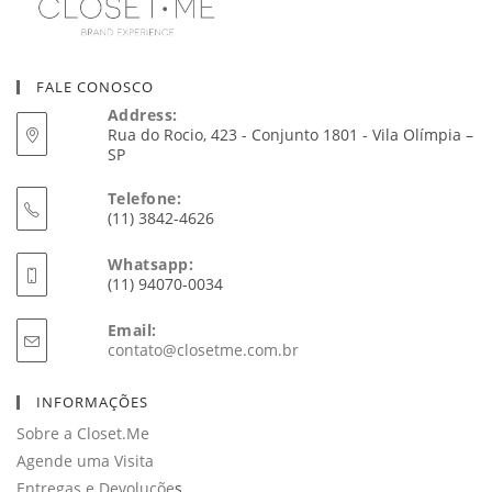
FALE CONOSCO
Address:
Rua do Rocio, 423 - Conjunto 1801 - Vila Olímpia –
SP
Telefone:
(11) 3842-4626
Whatsapp:
(11) 94070-0034
Email:
Abre
contato@closetme.com.br
em
seu
INFORMAÇÕES
aplicativo
Sobre a Closet.Me
Agende uma Visita
Entregas e Devoluçõe
s