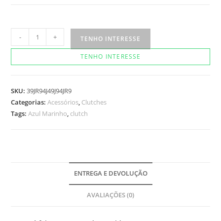
Clutch
-
+
TENHO INTERESSE
Cabral
TENHO INTERESSE
quantidade
SKU:
39JR94J49J94JR9
Categorias:
Acessórios
,
Clutches
Tags:
Azul Marinho
,
clutch
ENTREGA E DEVOLUÇÃO
AVALIAÇÕES (0)