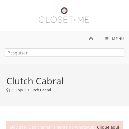
Ir
para
o
conteúdo
MENU
Clutch Cabral
>
Loja
>
Clutch Cabral
Dúvidas? É só chamar a gente no WhatsApp!
Clique aqui