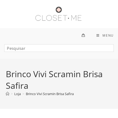
Ir
para
o
conteúdo
MENU
Brinco Vivi Scramin Brisa
Safira
>
Loja
>
Brinco Vivi Scramin Brisa Safira