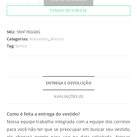
Vivi
TENHO INTERESSE
Scramin
Brisa
Safira
SKU:
5R6F78GG8G
quantidade
Categorias:
Acessórios
,
Brincos
Tag:
brinco
ENTREGA E DEVOLUÇÃO
AVALIAÇÕES (0)
Como é feita a entrega do vestido?
Nossa equipe trabalha integrada com a equipe dos correios
para você não ter que se preocupar em buscar seu vestido,
ele chegará pronto para uso na data solicitada. Nessas