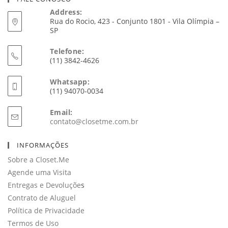
Address:
Rua do Rocio, 423 - Conjunto 1801 - Vila Olímpia –
SP
Telefone:
(11) 3842-4626
Whatsapp:
(11) 94070-0034
Email:
Abre
contato@closetme.com.br
em
seu
INFORMAÇÕES
aplicativo
Sobre a Closet.Me
Agende uma Visita
Entregas e Devoluçõe
s
Contrato de Aluguel
Política de Privacidade
Termos de Uso