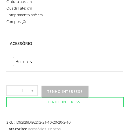
Cintura até: cm
Quadril até: cm
Comprimento até: cm
Composição:
ACESSÓRIO
Brincos
Brinco
-
+
TENHO INTERESSE
Angelica
TENHO INTERESSE
quantidade
SKU:
JD92J29DJ92DJ2-21-10-20-20-2-10
Categorias:
Acessórios
,
Brincos