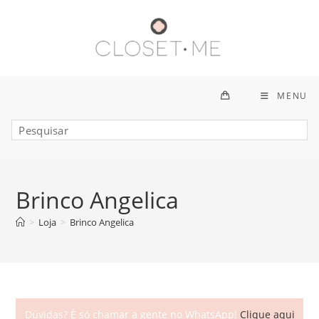
Ir
para
o
conteúdo
MENU
Brinco Angelica
>
Loja
>
Brinco Angelica
Dúvidas? É só chamar a gente no WhatsApp!
Clique aqui