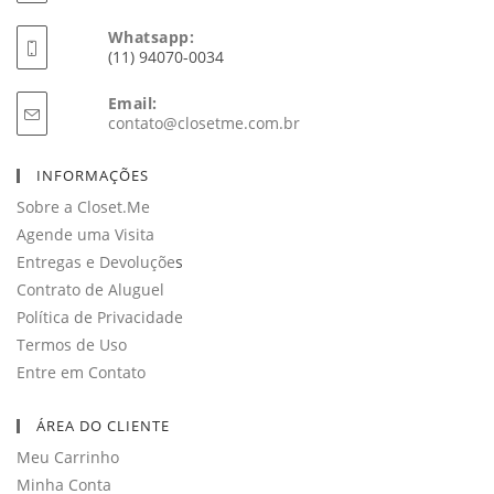
Whatsapp:
(11) 94070-0034
Email:
Abre
contato@closetme.com.br
em
seu
INFORMAÇÕES
aplicativo
Sobre a Closet.Me
Agende uma Visita
Entregas e Devoluçõe
s
Contrato de Aluguel
Política de Privacidade
Termos de Uso
Entre em Contato
ÁREA DO CLIENTE
Meu Carrinho
Minha Conta