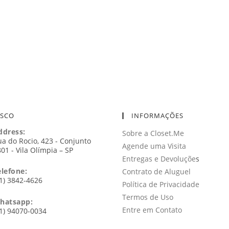
OSCO
INFORMAÇÕES
ddress:
Sobre a Closet.Me
a do Rocio, 423 - Conjunto
Agende uma Visita
01 - Vila Olímpia – SP
Entregas e Devoluçõe
s
elefone:
Contrato de Aluguel
1) 3842-4626
Política de Privacidade
Termos de Uso
hatsapp:
Entre em Contato
1) 94070-0034