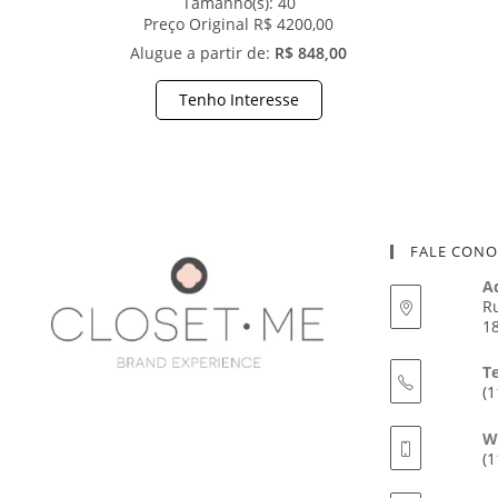
Tamanho(s):
40
Preço Original R$ 4200,00
Alugue a partir de:
R$ 848,00
Tenho Interesse
FALE CON
A
Ru
18
T
(1
W
(1