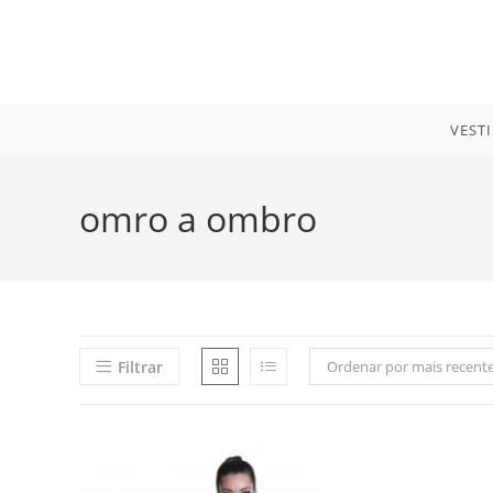
Ir
para
o
conteúdo
VEST
omro a ombro
Filtrar
Ordenar por mais recent