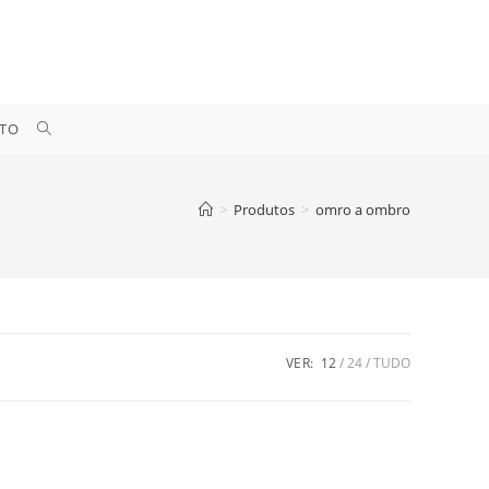
ALTERNAR
TO
PESQUISA
>
Produtos
>
omro a ombro
DO
SITE
VER:
12
24
TUDO