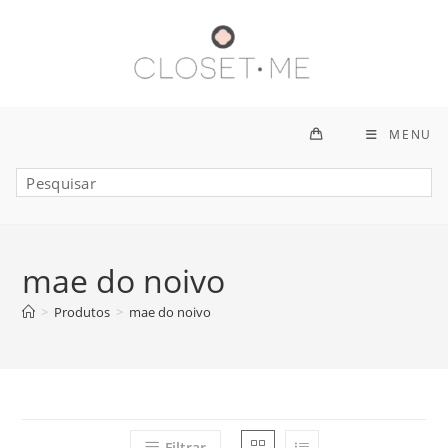
Ir
para
o
conteúdo
MENU
mae do noivo
>
Produtos
>
mae do noivo
Filtrar