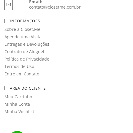
Email:
Abre
contato@closetme.com.br
em
seu
INFORMAÇÕES
aplicativo
Sobre a Closet.Me
Agende uma Visita
Entregas e Devoluçõe
s
Contrato de Aluguel
Política de Privacidade
Termos de Uso
Entre em Contato
ÁREA DO CLIENTE
Meu Carrinho
Minha Conta
Minha Wishlist