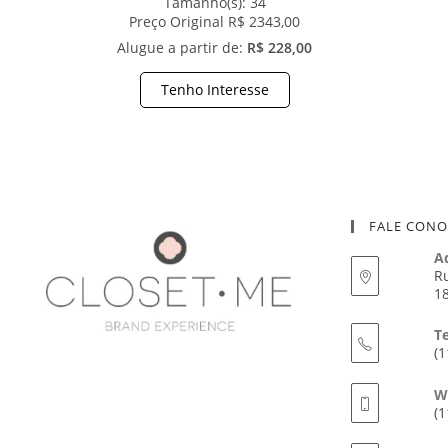
Tamanho(s):
34
Preço Original R$ 2343,00
Alugue a partir de:
R$ 228,00
Tenho Interesse
FALE CON
A
Ru
18
T
(1
W
(1