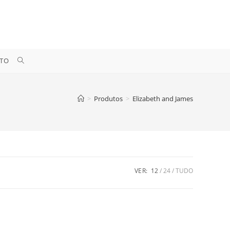
ALTERNAR
TO
PESQUISA
>
Produtos
>
Elizabeth and James
DO
SITE
VER:
12
24
TUDO