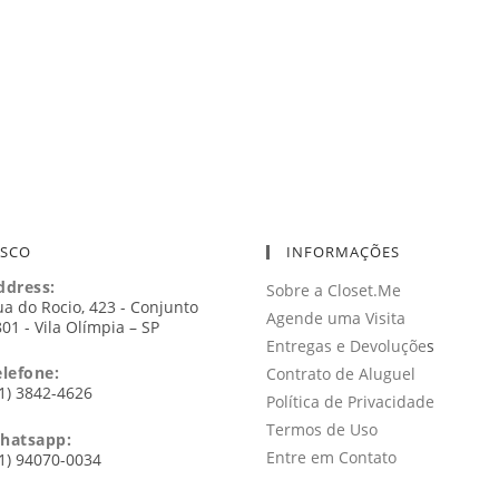
OSCO
INFORMAÇÕES
ddress:
Sobre a Closet.Me
a do Rocio, 423 - Conjunto
Agende uma Visita
01 - Vila Olímpia – SP
Entregas e Devoluçõe
s
elefone:
Contrato de Aluguel
1) 3842-4626
Política de Privacidade
Termos de Uso
hatsapp:
Entre em Contato
1) 94070-0034