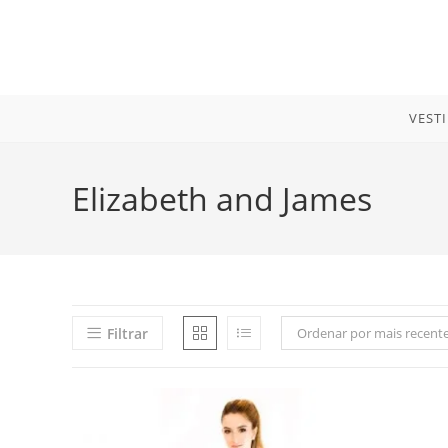
Ir
para
o
conteúdo
VEST
Elizabeth and James
Filtrar
Ordenar por mais recent