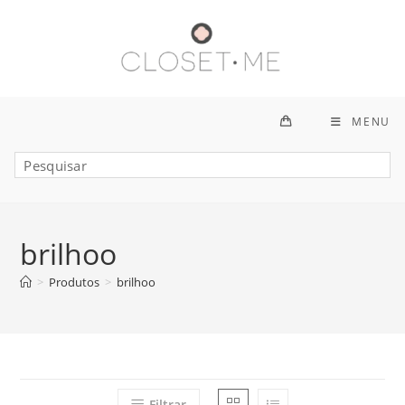
Ir
para
o
conteúdo
MENU
brilhoo
>
Produtos
>
brilhoo
Filtrar