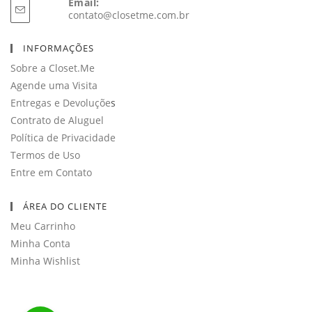
Email:
Abre
contato@closetme.com.br
em
seu
INFORMAÇÕES
aplicativo
Sobre a Closet.Me
Agende uma Visita
Entregas e Devoluçõe
s
Contrato de Aluguel
Política de Privacidade
Termos de Uso
Entre em Contato
ÁREA DO CLIENTE
Meu Carrinho
Minha Conta
Minha Wishlist