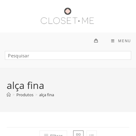
Ir
para
o
conteúdo
MENU
alça fina
>
Produtos
>
alça fina
Filtrar