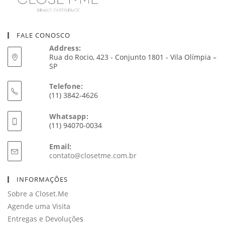
FALE CONOSCO
Address:
Rua do Rocio, 423 - Conjunto 1801 - Vila Olímpia –
SP
Telefone:
(11) 3842-4626
Whatsapp:
(11) 94070-0034
Email:
Abre
contato@closetme.com.br
em
seu
INFORMAÇÕES
aplicativo
Sobre a Closet.Me
Agende uma Visita
Entregas e Devoluçõe
s