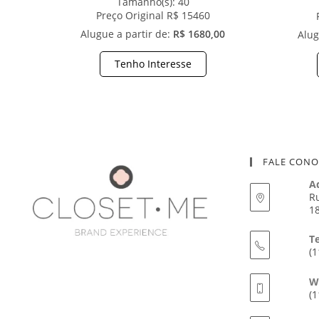
Tamanho(s):
40
Preço Original R$ 15460
Alugue a partir de:
R$ 1680,00
Alug
Tenho Interesse
FALE CON
A
Ru
18
T
(1
W
(1