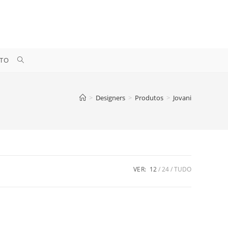
ALTERNAR
TO
PESQUISA
>
Designers
>
Produtos
>
Jovani
DO
SITE
VER:
12
24
TUDO