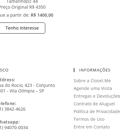
Tamanho(s):
44
Preço Original R$ 4350
ue a partir de:
R$ 1400,00
Tenho Interesse
OSCO
INFORMAÇÕES
ddress:
Sobre a Closet.Me
a do Rocio, 423 - Conjunto
Agende uma Visita
01 - Vila Olímpia – SP
Entregas e Devoluçõe
s
elefone:
Contrato de Aluguel
1) 3842-4626
Política de Privacidade
Termos de Uso
hatsapp:
Entre em Contato
1) 94070-0034