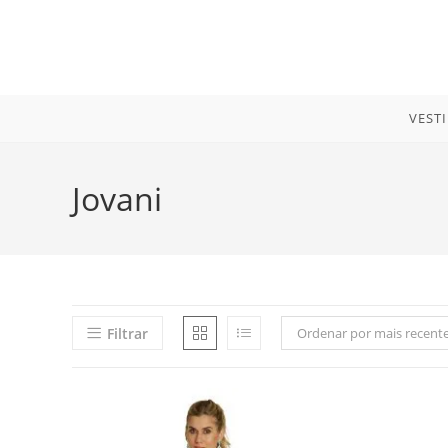
Ir
para
o
conteúdo
VEST
Jovani
Filtrar
Ordenar por mais recent