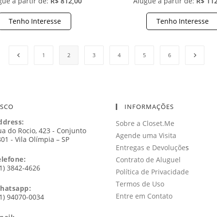
gue a partir de:
R$ 812,00
Alugue a partir de:
R$ 11
Tenho Interesse
Tenho Interesse
1
2
3
4
5
6
OSCO
INFORMAÇÕES
ddress:
Sobre a Closet.Me
a do Rocio, 423 - Conjunto
Agende uma Visita
01 - Vila Olímpia – SP
Entregas e Devoluçõe
s
elefone:
Contrato de Aluguel
1) 3842-4626
Política de Privacidade
Termos de Uso
hatsapp:
Entre em Contato
1) 94070-0034