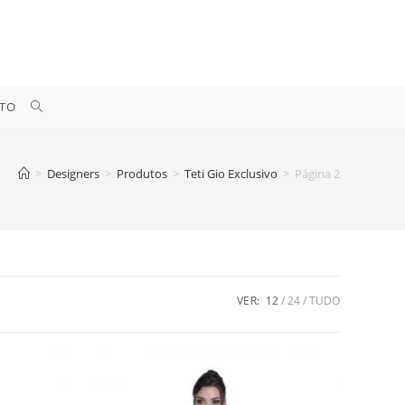
ALTERNAR
TO
PESQUISA
>
Designers
>
Produtos
>
Teti Gio Exclusivo
>
Página 2
DO
SITE
VER:
12
24
TUDO