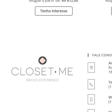
Alugue a partir de:
R$ 812,00
Alu
Tenho Interesse
FALE CON
A
Ru
18
T
(1
W
(1